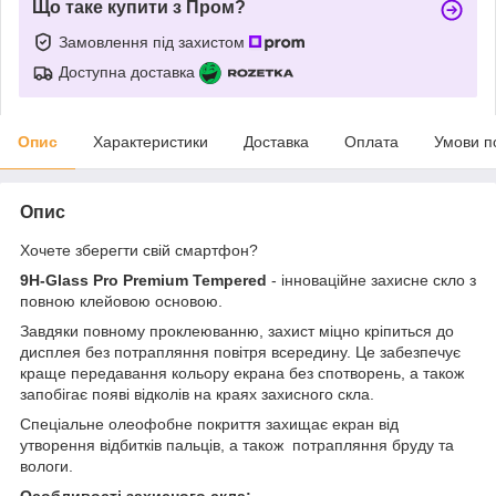
Що таке купити з Пром?
Замовлення під захистом
Доступна доставка
Опис
Характеристики
Доставка
Оплата
Умови п
Опис
Хочете зберегти свій смартфон?
9H-Glass Pro Premium Tempered
- інноваційне захисне скло з
повною клейовою основою.
Завдяки повному проклеюванню, захист міцно кріпиться до
дисплея без потрапляння повітря всередину. Це забезпечує
краще передавання кольору екрана без спотворень, а також
запобігає появі відколів на краях захисного скла.
Спеціальне олеофобне покриття захищає екран від
утворення відбитків пальців, а також потрапляння бруду та
вологи.
Особливості захисного скла: