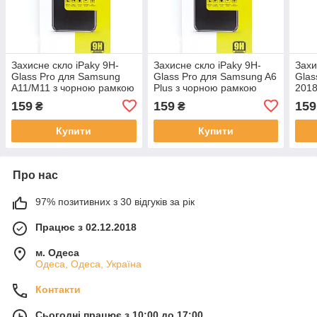
Захисне скло iPaky 9H-
Захисне скло iPaky 9H-
Захи
Glass Pro для Samsung
Glass Pro для Samsung A6
Glas
A11/M11 з чорною рамкою
Plus з чорною рамкою
2018
рам
159
159
159
₴
₴
Купити
Купити
Про нас
97% позитивних з 30 відгуків за рік
Працює з 02.12.2018
м. Одеса
Одеса, Одеса, Україна
Контакти
Сьогодні працює з 10:00 до 17:00