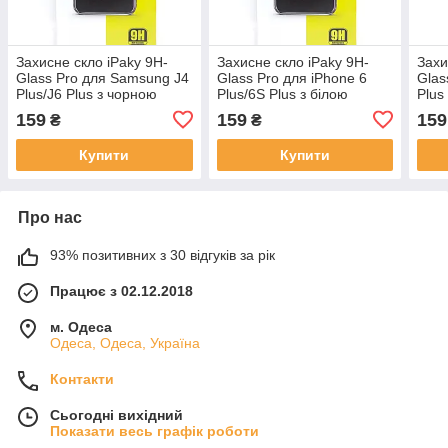
Захисне скло iPaky 9H-
Захисне скло iPaky 9H-
Захи
Glass Pro для Samsung J4
Glass Pro для iPhone 6
Glas
Plus/J6 Plus з чорною
Plus/6S Plus з білою
Plus
рамкою
рамкою
159
159
159
₴
₴
Купити
Купити
Про нас
93% позитивних з 30 відгуків за рік
Працює з 02.12.2018
м. Одеса
Одеса, Одеса, Україна
Контакти
Сьогодні вихідний
Показати весь графік роботи