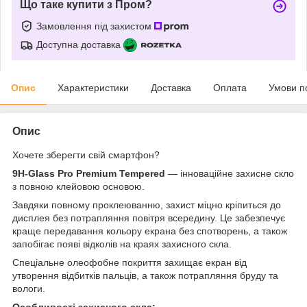
Що таке купити з Пром?
Замовлення під захистом
Доступна доставка
Опис
Характеристики
Доставка
Оплата
Умови п
Опис
Хочете зберегти свій смартфон?
9H-Glass Pro Premium Tempered
— інноваційне захисне скло
з повною клейовою основою.
Завдяки повному проклеюванню, захист міцно кріпиться до
дисплея без потрапляння повітря всередину. Це забезпечує
краще передавання кольору екрана без спотворень, а також
запобігає появі відколів на краях захисного скла.
Спеціальне олеофобне покриття захищає екран від
утворення відбитків пальців, а також потрапляння бруду та
вологи.
Особливості захисного скла: