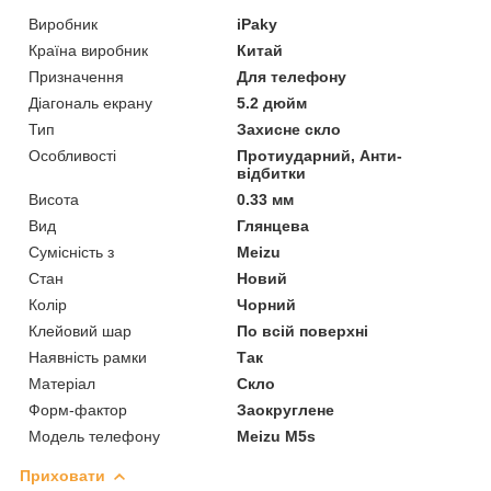
Виробник
iPaky
Країна виробник
Китай
Призначення
Для телефону
Діагональ екрану
5.2 дюйм
Тип
Захисне скло
Особливості
Протиударний, Анти-
відбитки
Висота
0.33 мм
Вид
Глянцева
Сумісність з
Meizu
Стан
Новий
Колір
Чорний
Клейовий шар
По всій поверхні
Наявність рамки
Так
Матеріал
Скло
Форм-фактор
Заокруглене
Модель телефону
Meizu M5s
Приховати