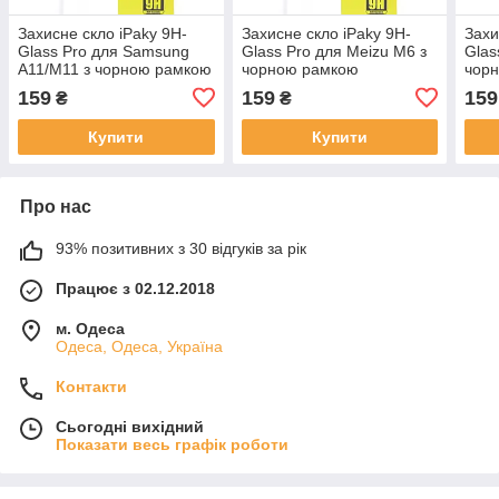
Захисне скло iPaky 9H-
Захисне скло iPaky 9H-
Захи
Glass Pro для Samsung
Glass Pro для Meizu M6 з
Glas
A11/M11 з чорною рамкою
чорною рамкою
чор
159
159
159
₴
₴
Купити
Купити
Про нас
93% позитивних з 30 відгуків за рік
Працює з 02.12.2018
м. Одеса
Одеса, Одеса, Україна
Контакти
Сьогодні вихідний
Показати весь графік роботи