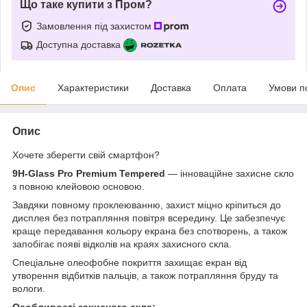
Що таке купити з Пром?
Замовлення під захистом
Доступна доставка
Опис
Характеристики
Доставка
Оплата
Умови п
Опис
Хочете зберегти свій смартфон?
9H-Glass Pro Premium Tempered
— інноваційне захисне скло
з повною клейовою основою.
Завдяки повному проклеюванню, захист міцно кріпиться до
дисплея без потрапляння повітря всередину. Це забезпечує
краще передавання кольору екрана без спотворень, а також
запобігає появі відколів на краях захисного скла.
Спеціальне олеофобне покриття захищає екран від
утворення відбитків пальців, а також потрапляння бруду та
вологи.
Особливості захисного скла: