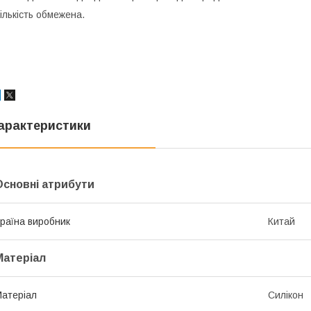
ількість обмежена.
арактеристики
Основні атрибути
раїна виробник
Китай
Матеріал
атеріал
Силікон