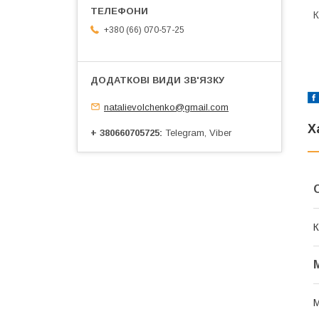
К
+380 (66) 070-57-25
natalievolchenko@gmail.com
Х
+ 380660705725
Telegram, Viber
К
М