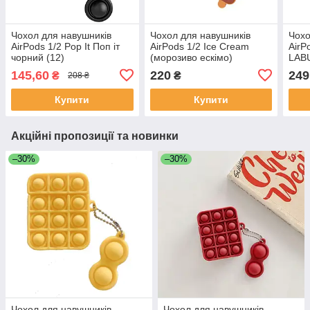
Чохол для навушників
Чохол для навушників
Чохо
AirPods 1/2 Pop It Поп іт
AirPods 1/2 Ice Cream
AirP
чорний (12)
(морозиво ескімо)
LAB
коричневий
145,60
220
249
₴
₴
208 ₴
Купити
Купити
Акційні пропозиції та новинки
–30%
–30%
Чохол для навушників
Чохол для навушників