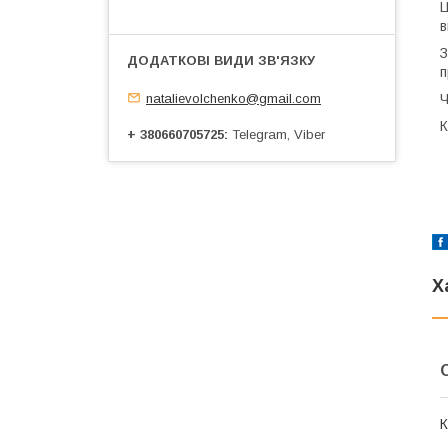
Ц
в
З
п
natalievolchenko@gmail.com
Ч
К
+ 380660705725
Telegram, Viber
Х
К