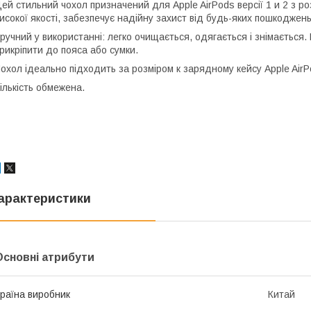
ей стильний чохол призначений для Apple AirPods версії 1 и 2 з ро
исокої якості, забезпечує надійну захист від будь-яких пошкоджен
ручний у використанні: легко очищається, одягається і знімається.
рикріпити до пояса або сумки.
охол ідеально підходить за розміром к зарядному кейсу Apple AirPo
ількість обмежена.
арактеристики
Основні атрибути
раїна виробник
Китай