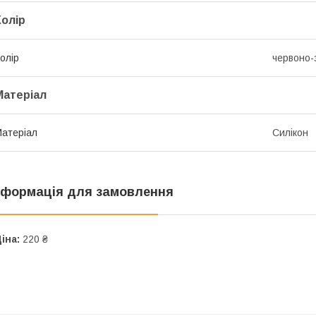
Колір
олір
червоно-
Матеріал
атеріал
Силікон
нформація для замовлення
іна:
220 ₴