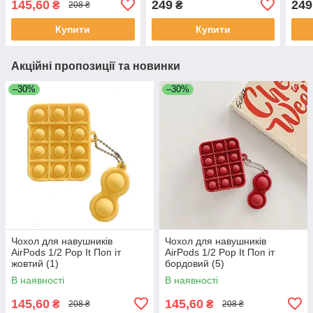
145,60
249
249
₴
₴
208 ₴
Купити
Купити
Акційні пропозиції та новинки
–30%
–30%
Чохол для навушників
Чохол для навушників
AirPods 1/2 Pop It Поп іт
AirPods 1/2 Pop It Поп іт
жовтий (1)
бордовий (5)
В наявності
В наявності
145,60
145,60
₴
₴
208 ₴
208 ₴