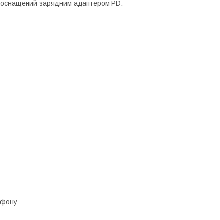
ти оснащений зарядним адаптером PD.
ефону