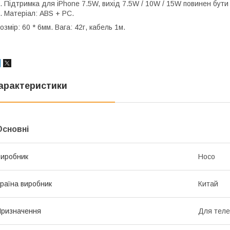
. Підтримка для iPhone 7.5W, вихід 7.5W / 10W / 15W повинен бу
. Матеріал: ABS + PC.
озмір: 60 * 6мм. Вага: 42г, кабель 1м.
арактеристики
Основні
иробник
Hoco
раїна виробник
Китай
ризначення
Для тел