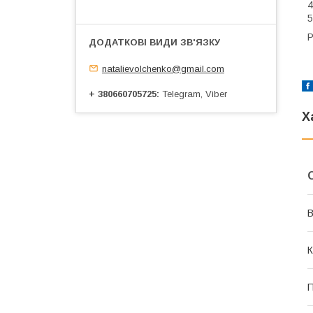
4
5
Р
natalievolchenko@gmail.com
+ 380660705725
Telegram, Viber
Х
В
К
П