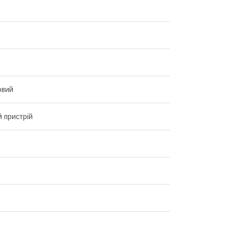
овий
 пристрій