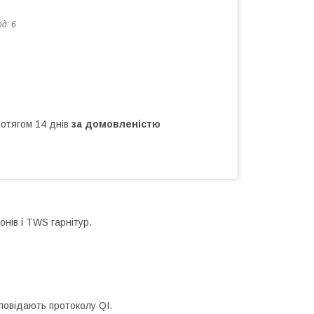
од:
6
ротягом 14 днів
за домовленістю
нів і TWS гарнітур.
дповідають протоколу QI.