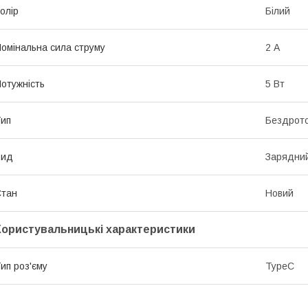
олір
Білий
омінальна сила струму
2 А
отужність
5 Вт
ип
Бездрот
Вид
Зарядний
Стан
Новий
Користувальницькі характеристики
ип роз'єму
TypeC