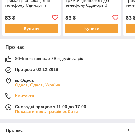
Тримач (попсокет) для
Тримач (попсокет) для
Трим
телефону Єдиноріг 7
телефону Єдиноріг 3
теле
83
83
83
₴
₴
Купити
Купити
Про нас
96% позитивних з 29 відгуків за рік
Працює з 02.12.2018
м. Одеса
Одеса, Одеса, Україна
Контакти
Сьогодні працює з 11:00 до 17:00
Показати весь графік роботи
Про нас