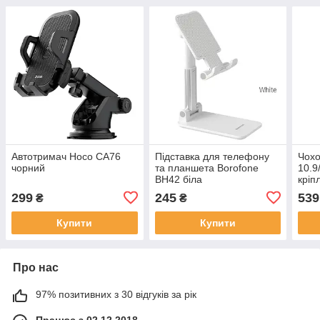
Автотримач Hoco CA76
Підставка для телефону
Чохо
чорний
та планшета Borofone
10.9
BH42 біла
кріп
Penc
299
245
539
₴
₴
Купити
Купити
Про нас
97% позитивних з 30 відгуків за рік
Працює з 02.12.2018