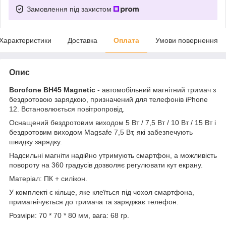
Замовлення під захистом
Характеристики
Доставка
Оплата
Умови повернення
Опис
Borofone BH45 Magnetic
- автомобільний магнітний тримач з
бездротовою зарядкою, призначений для телефонів iPhone
12. Встановлюється повітропровід.
Оснащений бездротовим виходом 5 Вт / 7,5 Вт / 10 Вт / 15 Вт і
бездротовим виходом Magsafe 7,5 Вт, які забезпечують
швидку зарядку.
Надсильні магніти надійно утримують смартфон, а можливість
повороту на 360 градусів дозволяє регулювати кут екрану.
Матеріал: ПК + силікон.
У комплекті є кільце, яке клеїться під чохол смартфона,
примагнічується до тримача та заряджає телефон.
Розміри: 70 * 70 * 80 мм, вага: 68 гр.