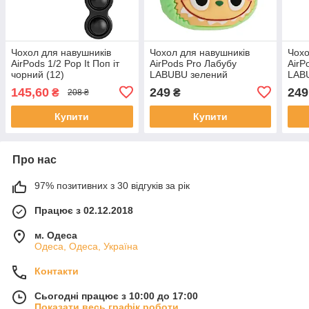
Чохол для навушників
Чохол для навушників
Чохо
AirPods 1/2 Pop It Поп іт
AirPods Pro Лабубу
AirP
чорний (12)
LABUBU зелений
LAB
145,60
249
249
₴
₴
208 ₴
Купити
Купити
Про нас
97% позитивних з 30 відгуків за рік
Працює з 02.12.2018
м. Одеса
Одеса, Одеса, Україна
Контакти
Сьогодні працює з 10:00 до 17:00
Показати весь графік роботи