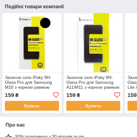
Подібні товари компанії
Захисне скло iPaky 9H-
Захисне скло iPaky 9H-
Захи
Glass Pro для Samsung
Glass Pro для Samsung
Glas
M20 з чорною рамкою
A11/M11 з чорною рамкою
Lite
чор
159
159
159
₴
₴
Купити
Купити
Про нас
93% позитивних з 30 відгуків за рік