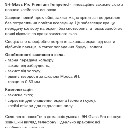
9H-Glass Pro Premium Tempered
- інноваційне захисне скло з
повною клейовою основою.
Завдяки повній проклейці, захист міцно кріпиться до дисплея
без потрапляння повітря всередину. Це забезпечує кращу
передачу кольору на екрані без спотворень, а також запобігає
появі відколів по краях захисного скла.
Спеціальне олеофобне покриття захищає екран від освіти
відбитків пальців, а також попадання бруду і вологи.
Особливості захисного скла:
- гарна передача кольору;
- захист від забруднень;
- захист від холоду;
- рівень твердості за шкалою Мооса 9Н;
- товщина 0,33 мм.
Комплектація
- захисне скло;
- серветки для очищення екрана (вологе і сухе);
- клейкі стікери для видалення пилу.
Скло легко наклеїти в домашніх умовах. 9H-Glass Pro не псує
зовнішній вигляд телефону і ідеально враховує всі
особливості дисплея.