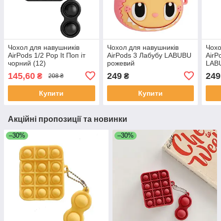
Чохол для навушників
Чохол для навушників
Чохо
AirPods 1/2 Pop It Поп іт
AirPods 3 Лабубу LABUBU
AirP
чорний (12)
рожевий
LAB
145,60
249
249
₴
₴
208 ₴
Купити
Купити
Акційні пропозиції та новинки
–30%
–30%