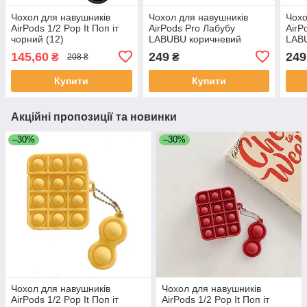
Чохол для навушників
Чохол для навушників
Чохо
AirPods 1/2 Pop It Поп іт
AirPods Pro Лабубу
AirP
чорний (12)
LABUBU коричневий
LAB
145,60
249
249
₴
₴
208 ₴
Купити
Купити
Акційні пропозиції та новинки
–30%
–30%
Чохол для навушників
Чохол для навушників
AirPods 1/2 Pop It Поп іт
AirPods 1/2 Pop It Поп іт