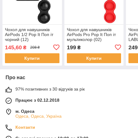
Чохол для навушників
Чохол для навушників
Чохо
AirPods 1/2 Pop It Поп іт
AirPods Pro Pop It Поп іт
AirP
чорний (12)
мультиколор (02)
LAB
145,60
199
249
₴
₴
208 ₴
Купити
Купити
Про нас
97% позитивних з 30 відгуків за рік
Працює з 02.12.2018
м. Одеса
Одеса, Одеса, Україна
Контакти