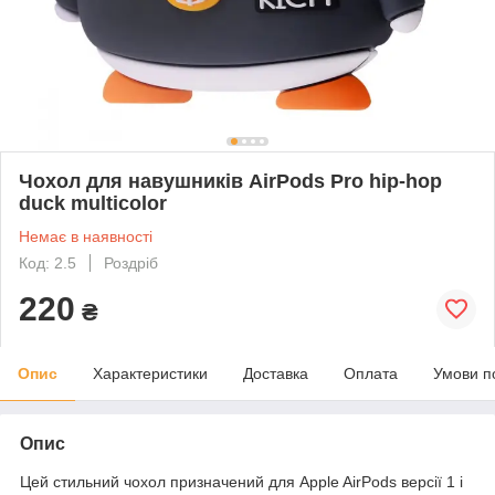
Чохол для навушників AirPods Pro hip-hop
duck multicolor
Немає в наявності
Код: 2.5
Роздріб
220
₴
Опис
Характеристики
Доставка
Оплата
Умови п
Опис
Цей стильний чохол призначений для Apple AirPods версії 1 і