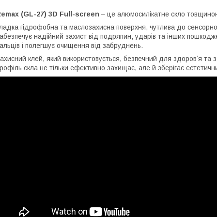
emax (GL-27) 3D Full-screen
– це алюмосилікатне скло товщиною 
ладка гідрофобна та маслозахисна поверхня, чутлива до сенсорног
абезпечує надійний захист від подряпин, ударів та інших пошкодже
альців і полегшує очищення від забруднень.
ахисний клей, який використовується, безпечний для здоровʼя та з
рофіль скла не тільки ефективно захищає, але й зберігає естетич