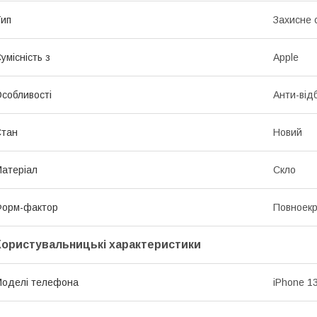
ип
Захисне 
умісність з
Apple
собливості
Анти-від
Стан
Новий
атеріал
Скло
Форм-фактор
Повноек
Користувальницькі характеристики
оделі телефона
iPhone 13