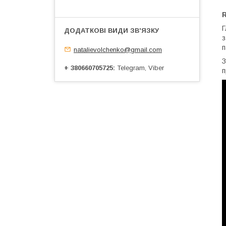
R
Г
з
п
natalievolchenko@gmail.com
З
+ 380660705725
Telegram, Viber
п