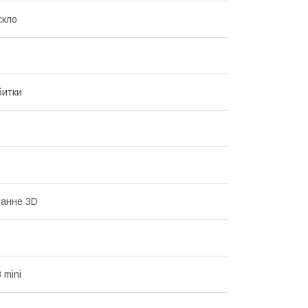
скло
битки
ранне 3D
 mini