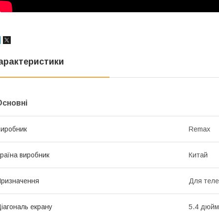
арактеристики
Основні
иробник
Remax
раїна виробник
Китай
ризначення
Для тел
іагональ екрану
5.4 дюйм