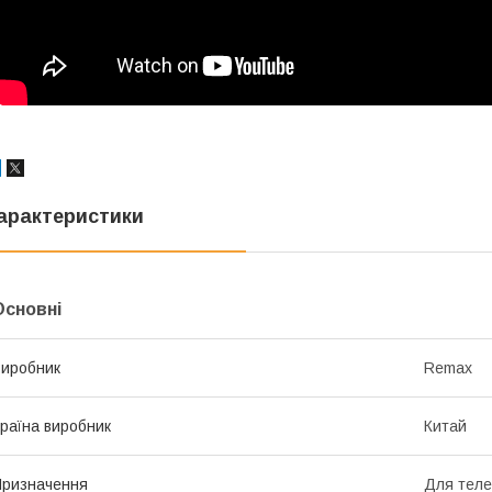
арактеристики
Основні
иробник
Remax
раїна виробник
Китай
ризначення
Для тел