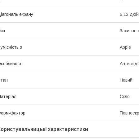
іагональ екрану
6.12 дю
ип
Захисне 
умісність з
Apple
собливості
Анти-від
Стан
Новий
атеріал
Скло
Форм-фактор
Повноек
Користувальницькі характеристики