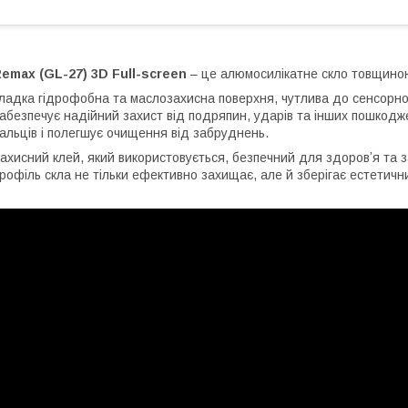
emax (GL-27) 3D Full-screen
– це алюмосилікатне скло товщиною 
ладка гідрофобна та маслозахисна поверхня, чутлива до сенсорног
абезпечує надійний захист від подряпин, ударів та інших пошкодже
альців і полегшує очищення від забруднень.
ахисний клей, який використовується, безпечний для здоровʼя та з
рофіль скла не тільки ефективно захищає, але й зберігає естетич