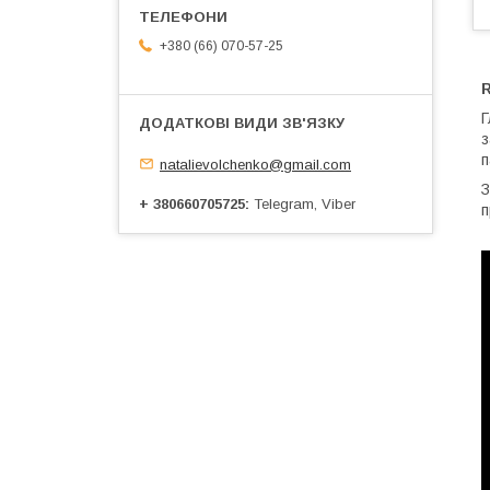
+380 (66) 070-57-25
R
Г
з
п
natalievolchenko@gmail.com
З
+ 380660705725
Telegram, Viber
п