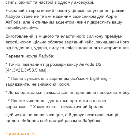
стиль, захист та настрій в одному аксесуарі.
Яскравий та креативний чохол у формі популярної іграшки
Лабуба стане не тільки надійним захисником для Apple
AirPods, але й стильним акцентом, який підкреслить вашу
індивідуальність.
Виготовлений із міцного та еластичного силікону преміум-
якості, чохол щільно облягає зарядний кейс, захищаючи його
від подряпин, ударів, пилу та слідів щоденного використання.
Переваги чохла Лабуба:
* Точно підігнаний під розміри кейсу AirPods 1/2
(44.3×21.3×53.5 мм).
* Повна сумісність із зарядним роз'ємом Lightning –
заряджайте, не знімаючи чохол.
* Легко одягається і знімається, не дряпаючи поверхню кейсу.
* Просте чищення - достатньо протерти вологою
серветкою. * У комплекті – симпатичний брелок.
Цей чохол не лише захищає, а й дарує позитивні емоції
щодня. Виберіть свій настрій разом із Лабубою!
Приховати