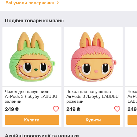
Всі умови повернення
Подібні товари компанії
Чохол для навушників
Чохол для навушників
Чохо
AirPods 3 Лабубу LABUBU
AirPods 3 Лабубу LABUBU
AirP
зелений
рожевий
LAB
249
249
249
₴
₴
Купити
Купити
Акційні пропозиції та новинки